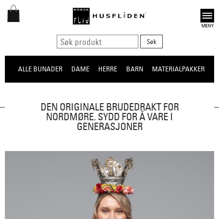
Open
ALLE BUNADER
DAME
HERRE
BARN
MATERIALPAKKER
O
DEN ORIGINALE BRUDEDRAKT FOR
NORDMØRE. SYDD FOR Å VARE I
GENERASJONER