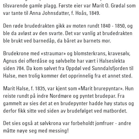
tilsvarende gamle plagg. Første eier var Marit O. Grødal som
var tante til Anna Johnsdatter, f. Hoås, 1849.
Den røde brudedrakten gikk av moten rundt 1840 - 1850, og
ble da avløst av den svarte. Det var vanlig at brudedrakten
ble brukt ved barnedåp, da båret av barnets mor.
Brudekrone med «straumar» og blomsterkrans, kravesølv,
Agnus dei offerdåse og sølvbelte har vært i Halseslekta
siden 784. Da kom sølvet fra Oppdøl ved Sunndalsfjorden til
Halse, men trolig kommer det opprinnelig fra et annet sted.
Marit Halse, f. 1835, var kjent som «Marit brurepyntar». Hun
reiste rundt på indre Nordmøre og pyntet brudepar. Fra
gammelt av sies det at en brudepynter hadde høy status og
derfor fikk sitte ved siden av brudefølget ved matbordet.
Det sies også at sølvkrona var forbeholdt jomfruer - andre
måtte nøye seg med messing!