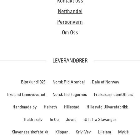
Kontakt oss
Netthandel
Personvern
Om Oss
LEVERANDØRER
Bjørklund1925
Norsk Flid Arendal
Dale of Norway
Ekelund Linneveveriet
Norsk Flid Fagernes
Frelsesarmeen/Others
Handmade by
Heireth
Hillestad
Hillesvåg Ullvarefabrikk
Huldresølv
In Co
Jevne
iULL fra Stavanger
Klaveness skofabrikk
Klippan
Krivi Vev
Lillelam
Myklé