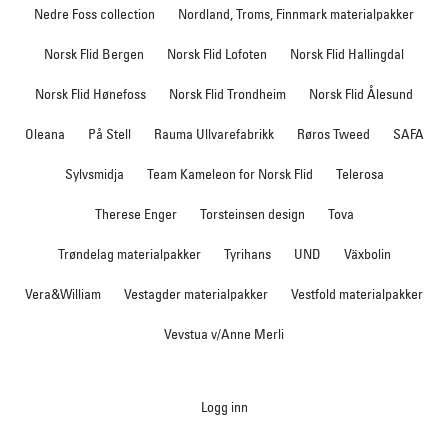
Nedre Foss collection
Nordland, Troms, Finnmark materialpakker
Norsk Flid Bergen
Norsk Flid Lofoten
Norsk Flid Hallingdal
Norsk Flid Hønefoss
Norsk Flid Trondheim
Norsk Flid Ålesund
Oleana
På Stell
Rauma Ullvarefabrikk
Røros Tweed
SAFA
Sylvsmidja
Team Kameleon for Norsk Flid
Telerosa
Therese Enger
Torsteinsen design
Tova
Trøndelag materialpakker
Tyrihans
UND
Växbolin
Vera&William
Vestagder materialpakker
Vestfold materialpakker
Vevstua v/Anne Merli
Logg inn