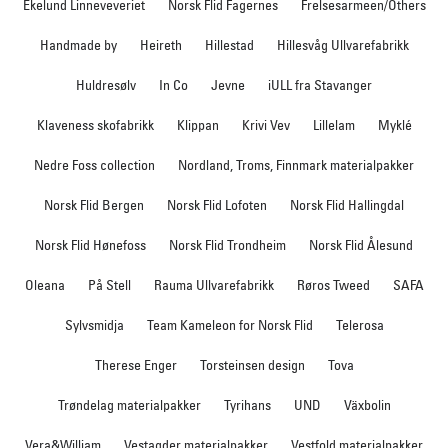
Ekelund Linneveveriet
Norsk Flid Fagernes
Frelsesarmeen/Others
Handmade by
Heireth
Hillestad
Hillesvåg Ullvarefabrikk
Huldresølv
In Co
Jevne
iULL fra Stavanger
Klaveness skofabrikk
Klippan
Krivi Vev
Lillelam
Myklé
Nedre Foss collection
Nordland, Troms, Finnmark materialpakker
Norsk Flid Bergen
Norsk Flid Lofoten
Norsk Flid Hallingdal
Norsk Flid Hønefoss
Norsk Flid Trondheim
Norsk Flid Ålesund
Oleana
På Stell
Rauma Ullvarefabrikk
Røros Tweed
SAFA
Sylvsmidja
Team Kameleon for Norsk Flid
Telerosa
Therese Enger
Torsteinsen design
Tova
Trøndelag materialpakker
Tyrihans
UND
Växbolin
Vera&William
Vestagder materialpakker
Vestfold materialpakker