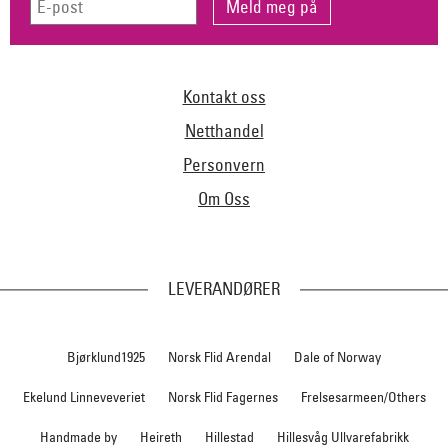
Kontakt oss
Netthandel
Personvern
Om Oss
LEVERANDØRER
Bjørklund1925
Norsk Flid Arendal
Dale of Norway
Ekelund Linneveveriet
Norsk Flid Fagernes
Frelsesarmeen/Others
Handmade by
Heireth
Hillestad
Hillesvåg Ullvarefabrikk