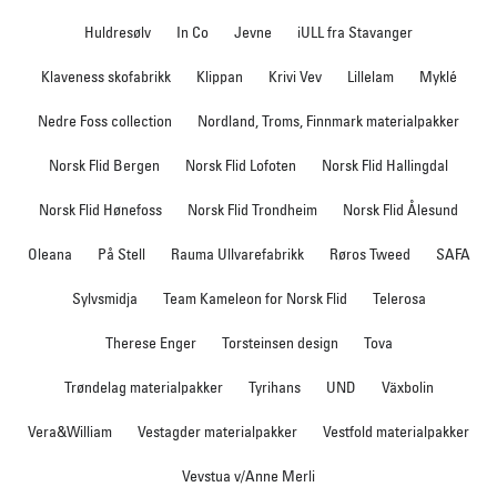
Huldresølv
In Co
Jevne
iULL fra Stavanger
Klaveness skofabrikk
Klippan
Krivi Vev
Lillelam
Myklé
Nedre Foss collection
Nordland, Troms, Finnmark materialpakker
Norsk Flid Bergen
Norsk Flid Lofoten
Norsk Flid Hallingdal
Norsk Flid Hønefoss
Norsk Flid Trondheim
Norsk Flid Ålesund
Oleana
På Stell
Rauma Ullvarefabrikk
Røros Tweed
SAFA
Sylvsmidja
Team Kameleon for Norsk Flid
Telerosa
Therese Enger
Torsteinsen design
Tova
Trøndelag materialpakker
Tyrihans
UND
Växbolin
Vera&William
Vestagder materialpakker
Vestfold materialpakker
Vevstua v/Anne Merli