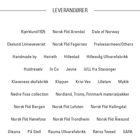
LEVERANDØRER
Bjørklund1925
Norsk Flid Arendal
Dale of Norway
Ekelund Linneveveriet
Norsk Flid Fagernes
Frelsesarmeen/Others
Handmade by
Heireth
Hillestad
Hillesvåg Ullvarefabrikk
Huldresølv
In Co
Jevne
iULL fra Stavanger
Klaveness skofabrikk
Klippan
Krivi Vev
Lillelam
Myklé
Nedre Foss collection
Nordland, Troms, Finnmark materialpakker
Norsk Flid Bergen
Norsk Flid Lofoten
Norsk Flid Hallingdal
Norsk Flid Hønefoss
Norsk Flid Trondheim
Norsk Flid Ålesund
Oleana
På Stell
Rauma Ullvarefabrikk
Røros Tweed
SAFA