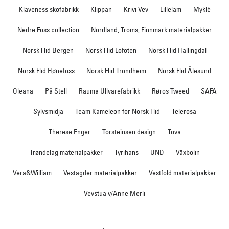
Klaveness skofabrikk
Klippan
Krivi Vev
Lillelam
Myklé
Nedre Foss collection
Nordland, Troms, Finnmark materialpakker
Norsk Flid Bergen
Norsk Flid Lofoten
Norsk Flid Hallingdal
Norsk Flid Hønefoss
Norsk Flid Trondheim
Norsk Flid Ålesund
Oleana
På Stell
Rauma Ullvarefabrikk
Røros Tweed
SAFA
Sylvsmidja
Team Kameleon for Norsk Flid
Telerosa
Therese Enger
Torsteinsen design
Tova
Trøndelag materialpakker
Tyrihans
UND
Växbolin
Vera&William
Vestagder materialpakker
Vestfold materialpakker
Vevstua v/Anne Merli