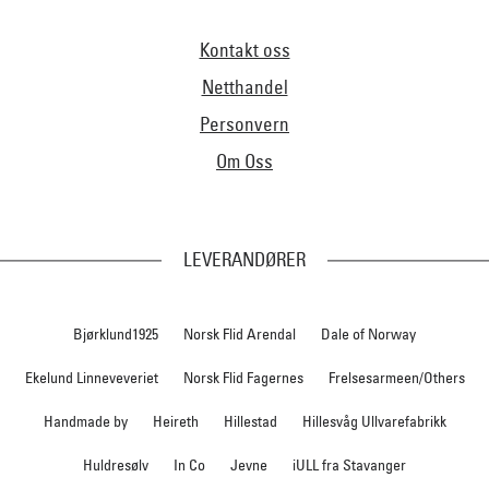
Kontakt oss
Netthandel
Personvern
Om Oss
LEVERANDØRER
Bjørklund1925
Norsk Flid Arendal
Dale of Norway
Ekelund Linneveveriet
Norsk Flid Fagernes
Frelsesarmeen/Others
Handmade by
Heireth
Hillestad
Hillesvåg Ullvarefabrikk
Huldresølv
In Co
Jevne
iULL fra Stavanger