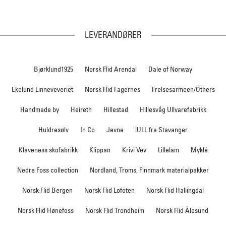
LEVERANDØRER
Bjørklund1925
Norsk Flid Arendal
Dale of Norway
Ekelund Linneveveriet
Norsk Flid Fagernes
Frelsesarmeen/Others
Handmade by
Heireth
Hillestad
Hillesvåg Ullvarefabrikk
Huldresølv
In Co
Jevne
iULL fra Stavanger
Klaveness skofabrikk
Klippan
Krivi Vev
Lillelam
Myklé
Nedre Foss collection
Nordland, Troms, Finnmark materialpakker
Norsk Flid Bergen
Norsk Flid Lofoten
Norsk Flid Hallingdal
Norsk Flid Hønefoss
Norsk Flid Trondheim
Norsk Flid Ålesund