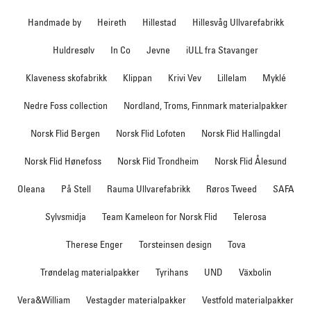
Handmade by
Heireth
Hillestad
Hillesvåg Ullvarefabrikk
Huldresølv
In Co
Jevne
iULL fra Stavanger
Klaveness skofabrikk
Klippan
Krivi Vev
Lillelam
Myklé
Nedre Foss collection
Nordland, Troms, Finnmark materialpakker
Norsk Flid Bergen
Norsk Flid Lofoten
Norsk Flid Hallingdal
Norsk Flid Hønefoss
Norsk Flid Trondheim
Norsk Flid Ålesund
Oleana
På Stell
Rauma Ullvarefabrikk
Røros Tweed
SAFA
Sylvsmidja
Team Kameleon for Norsk Flid
Telerosa
Therese Enger
Torsteinsen design
Tova
Trøndelag materialpakker
Tyrihans
UND
Växbolin
Vera&William
Vestagder materialpakker
Vestfold materialpakker