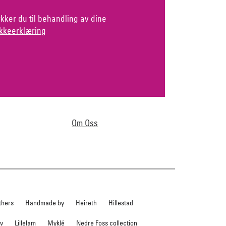
kker du til behandling av dine
kkeerklæring
Om Oss
thers
Handmade by
Heireth
Hillestad
ev
Lillelam
Myklé
Nedre Foss collection