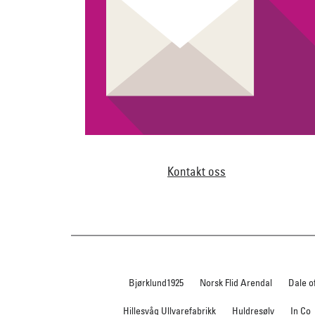
Kontakt oss
Bjørklund1925
Norsk Flid Arendal
Dale o
Hillesvåg Ullvarefabrikk
Huldresølv
In Co