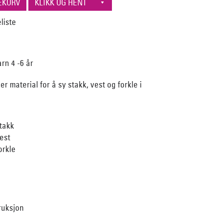
rn 4 -6 år
r material for å sy stakk, vest og forkle i
stakk
vest
orkle
ruksjon