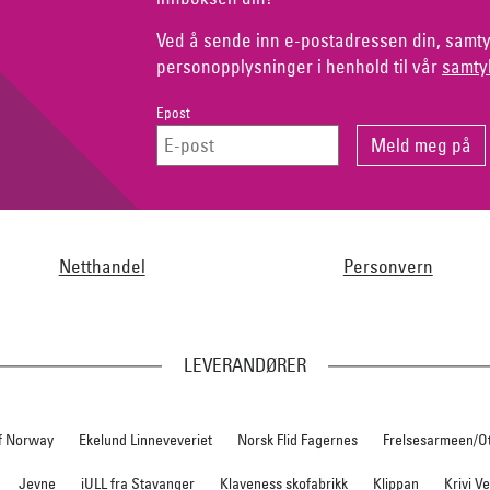
Ved å sende inn e-postadressen din, samty
personopplysninger i henhold til vår
samty
Epost
Netthandel
Personvern
LEVERANDØRER
f Norway
Ekelund Linneveveriet
Norsk Flid Fagernes
Frelsesarmeen/O
Jevne
iULL fra Stavanger
Klaveness skofabrikk
Klippan
Krivi V