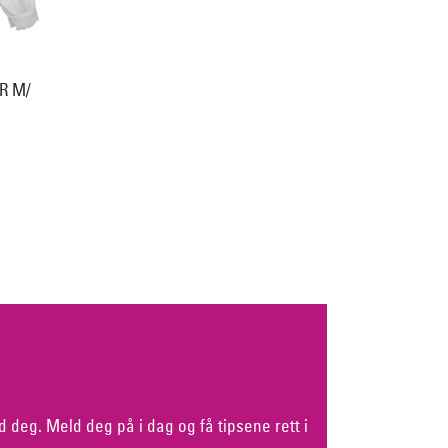
R M/
d deg. Meld deg på i dag og få tipsene rett i