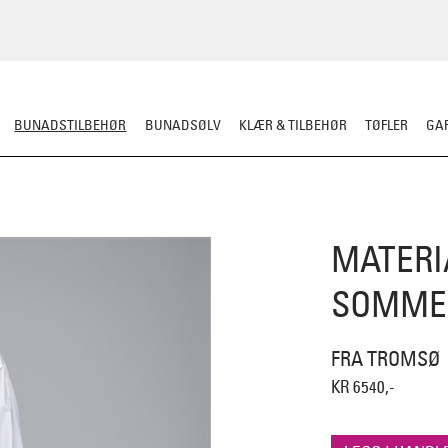
BUNADSTILBEHØR
BUNADSØLV
KLÆR & TILBEHØR
TØFLER
GAR
LER
SILKESJAL
OPPBEVARING
OVER BUNADEN
UNDER BUNADEN
MATERI
SOMMER
FRA TROMSØ
KR 6540,-