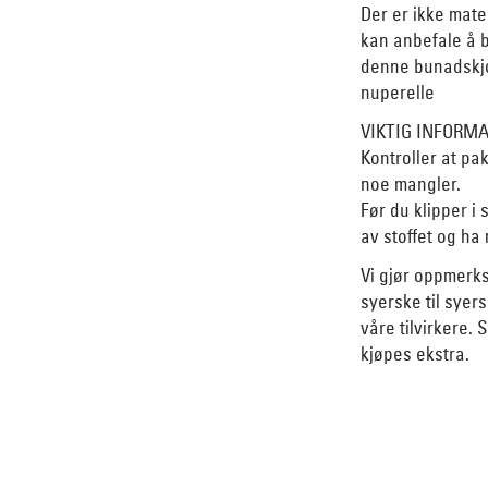
Der er ikke mate
kan anbefale å b
denne
bunadskjo
nuperelle
VIKTIG INFORM
Kontroller at p
noe mangler.
Før du klipper i 
av stoffet og ha
Vi gjør oppmerks
syerske til syer
våre tilvirkere. 
kjøpes ekstra.