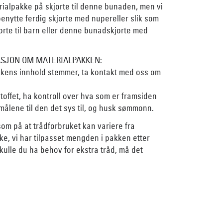
rialpakke på skjorte til denne bunaden, men vi
enytte ferdig skjorte med nupereller slik som
rte til barn
eller denne
bunadskjorte med
ASJON OM MATERIALPAKKEN:
akkens innhold stemmer, ta kontakt med oss om
stoffet, ha kontroll over hva som er framsiden
 målene til den det sys til, og husk sømmonn.
om på at trådforbruket kan variere fra
ske, vi har tilpasset mengden i pakken etter
Skulle du ha behov for ekstra tråd, må det