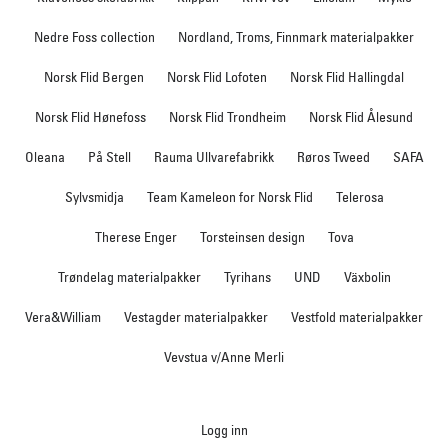
Nedre Foss collection
Nordland, Troms, Finnmark materialpakker
Norsk Flid Bergen
Norsk Flid Lofoten
Norsk Flid Hallingdal
Norsk Flid Hønefoss
Norsk Flid Trondheim
Norsk Flid Ålesund
Oleana
På Stell
Rauma Ullvarefabrikk
Røros Tweed
SAFA
Sylvsmidja
Team Kameleon for Norsk Flid
Telerosa
Therese Enger
Torsteinsen design
Tova
Trøndelag materialpakker
Tyrihans
UND
Växbolin
Vera&William
Vestagder materialpakker
Vestfold materialpakker
Vevstua v/Anne Merli
Logg inn