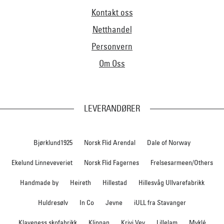
Kontakt oss
Netthandel
Personvern
Om Oss
LEVERANDØRER
Bjørklund1925
Norsk Flid Arendal
Dale of Norway
Ekelund Linneveveriet
Norsk Flid Fagernes
Frelsesarmeen/Others
Handmade by
Heireth
Hillestad
Hillesvåg Ullvarefabrikk
Huldresølv
In Co
Jevne
iULL fra Stavanger
Klaveness skofabrikk
Klippan
Krivi Vev
Lillelam
Myklé