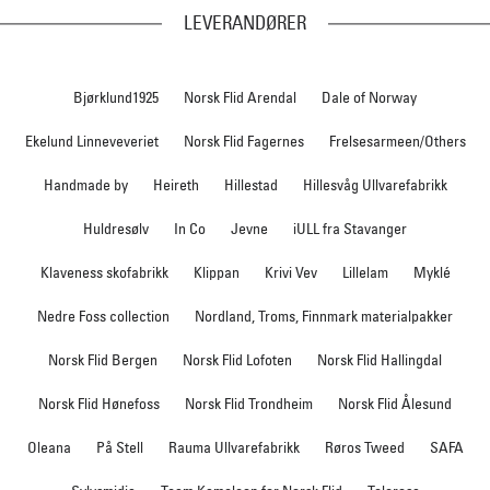
LEVERANDØRER
Bjørklund1925
Norsk Flid Arendal
Dale of Norway
Ekelund Linneveveriet
Norsk Flid Fagernes
Frelsesarmeen/Others
Handmade by
Heireth
Hillestad
Hillesvåg Ullvarefabrikk
Huldresølv
In Co
Jevne
iULL fra Stavanger
Klaveness skofabrikk
Klippan
Krivi Vev
Lillelam
Myklé
Nedre Foss collection
Nordland, Troms, Finnmark materialpakker
Norsk Flid Bergen
Norsk Flid Lofoten
Norsk Flid Hallingdal
Norsk Flid Hønefoss
Norsk Flid Trondheim
Norsk Flid Ålesund
Oleana
På Stell
Rauma Ullvarefabrikk
Røros Tweed
SAFA