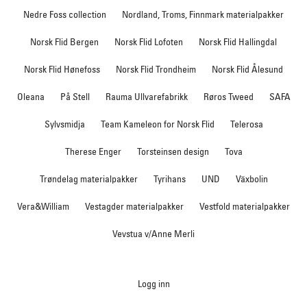
Nedre Foss collection
Nordland, Troms, Finnmark materialpakker
Norsk Flid Bergen
Norsk Flid Lofoten
Norsk Flid Hallingdal
Norsk Flid Hønefoss
Norsk Flid Trondheim
Norsk Flid Ålesund
Oleana
På Stell
Rauma Ullvarefabrikk
Røros Tweed
SAFA
Sylvsmidja
Team Kameleon for Norsk Flid
Telerosa
Therese Enger
Torsteinsen design
Tova
Trøndelag materialpakker
Tyrihans
UND
Växbolin
Vera&William
Vestagder materialpakker
Vestfold materialpakker
Vevstua v/Anne Merli
Logg inn