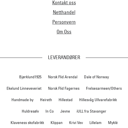
Kontakt oss
Netthandel
Personvern
Om Oss
LEVERANDØRER
Bjørklund1925
Norsk Flid Arendal
Dale of Norway
Ekelund Linneveveriet
Norsk Flid Fagernes
Frelsesarmeen/Others
Handmade by
Heireth
Hillestad
Hillesvåg Ullvarefabrikk
Huldresølv
In Co
Jevne
iULL fra Stavanger
Klaveness skofabrikk
Klippan
Krivi Vev
Lillelam
Myklé