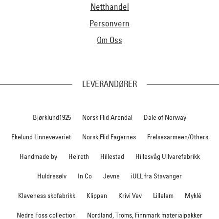
Netthandel
Personvern
Om Oss
LEVERANDØRER
Bjørklund1925
Norsk Flid Arendal
Dale of Norway
Ekelund Linneveveriet
Norsk Flid Fagernes
Frelsesarmeen/Others
Handmade by
Heireth
Hillestad
Hillesvåg Ullvarefabrikk
Huldresølv
In Co
Jevne
iULL fra Stavanger
Klaveness skofabrikk
Klippan
Krivi Vev
Lillelam
Myklé
Nedre Foss collection
Nordland, Troms, Finnmark materialpakker