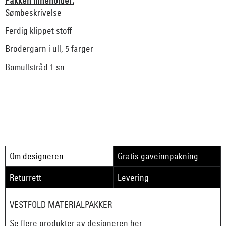
Pakken inneholder:
Sømbeskrivelse
Ferdig klippet stoff
Brodergarn i ull, 5 farger
Bomullstråd 1 sn
Om designeren
Gratis gaveinnpakning
Returrett
Levering
VESTFOLD MATERIALPAKKER
Se flere produkter av designeren her