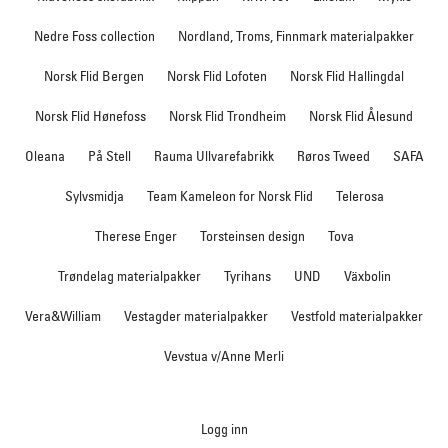
Nedre Foss collection
Nordland, Troms, Finnmark materialpakker
Norsk Flid Bergen
Norsk Flid Lofoten
Norsk Flid Hallingdal
Norsk Flid Hønefoss
Norsk Flid Trondheim
Norsk Flid Ålesund
Oleana
På Stell
Rauma Ullvarefabrikk
Røros Tweed
SAFA
Sylvsmidja
Team Kameleon for Norsk Flid
Telerosa
Therese Enger
Torsteinsen design
Tova
Trøndelag materialpakker
Tyrihans
UND
Växbolin
Vera&William
Vestagder materialpakker
Vestfold materialpakker
Vevstua v/Anne Merli
Logg inn