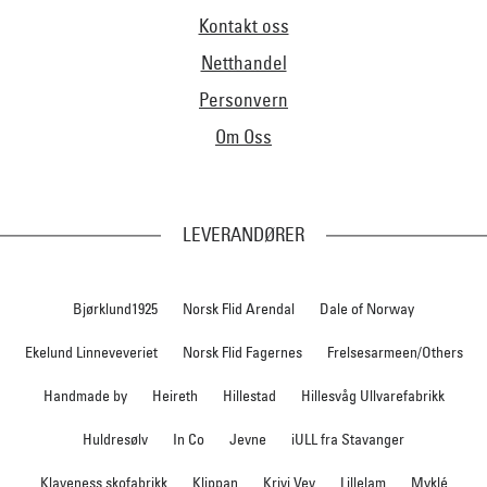
Kontakt oss
Netthandel
Personvern
Om Oss
LEVERANDØRER
Bjørklund1925
Norsk Flid Arendal
Dale of Norway
Ekelund Linneveveriet
Norsk Flid Fagernes
Frelsesarmeen/Others
Handmade by
Heireth
Hillestad
Hillesvåg Ullvarefabrikk
Huldresølv
In Co
Jevne
iULL fra Stavanger
Klaveness skofabrikk
Klippan
Krivi Vev
Lillelam
Myklé