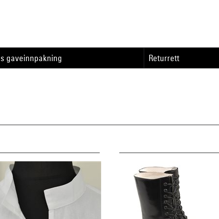
is gaveinnpakning
Returrett