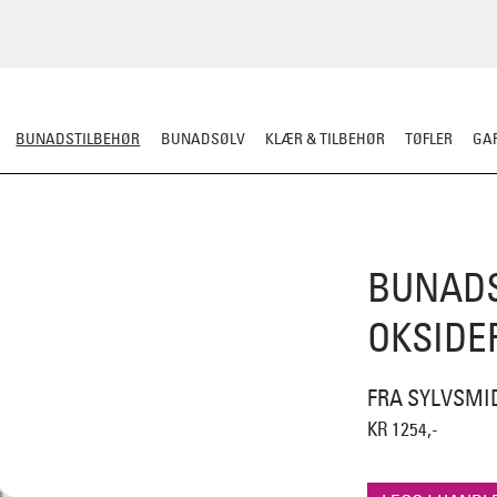
BUNADSTILBEHØR
BUNADSØLV
KLÆR & TILBEHØR
TØFLER
GAR
LER
SILKESJAL
OPPBEVARING
OVER BUNADEN
UNDER BUNADEN
BUNADS
OKSIDE
FRA SYLVSMI
KR 1254,-