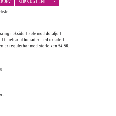
ring i oksidert sølv med detaljert
ott tilbehør til bunader med oksidert
n er regulerbar med storleiken 54-56.
56
ert