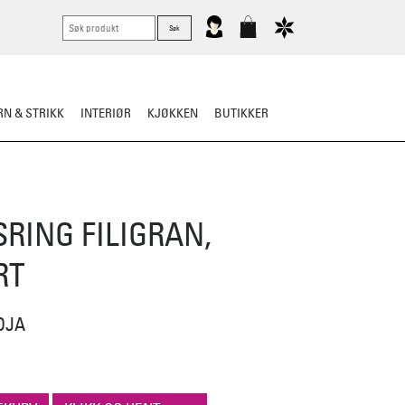
N & STRIKK
INTERIØR
KJØKKEN
BUTIKKER
KNIVER
VASK & STELL
RING FILIGRAN,
RT
DJA