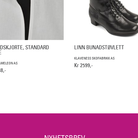
DSKJORTE, STANDARD
LINN BUNADSTØVLETT
E
KLAVENESS SKOFABRIKK AS
AMELEON AS
Kr 2599,-
8,-
NYHETSBREV