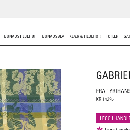
BUNADSTILBEHØR
BUNADSØLV
KLÆR & TILBEHØR
TØFLER
GAR
LER
SILKESJAL
OPPBEVARING
OVER BUNADEN
UNDER BUNADEN
GABRIEL
FRA TYRIHAN
KR 1439,-