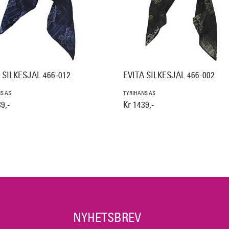
 SILKESJAL 466-012
EVITA SILKESJAL 466-002
S AS
TYRIHANS AS
9,-
Kr 1439,-
NYHETSBREV