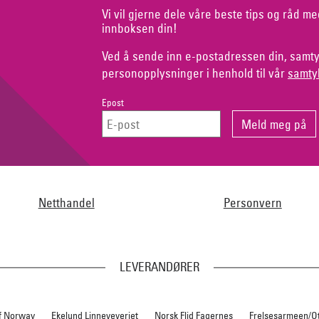
Vi vil gjerne dele våre beste tips og råd me
innboksen din!
Ved å sende inn e-postadressen din, samty
personopplysninger i henhold til vår
samty
Epost
Netthandel
Personvern
LEVERANDØRER
f Norway
Ekelund Linneveveriet
Norsk Flid Fagernes
Frelsesarmeen/O