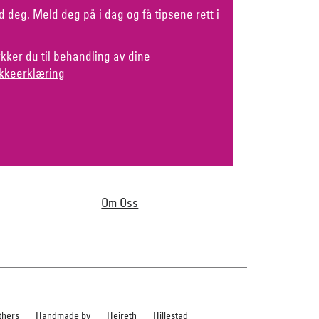
d deg. Meld deg på i dag og få tipsene rett i
kker du til behandling av dine
kkeerklæring
Om Oss
thers
Handmade by
Heireth
Hillestad