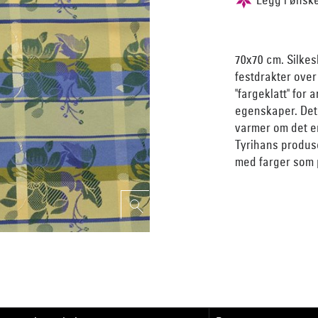
70x70 cm. Silkes
festdrakter over
"fargeklatt" for
egenskaper. Det
varmer om det er
Tyrihans produse
med farger som p