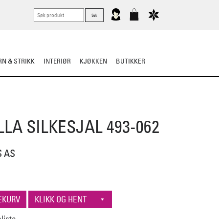
N & STRIKK
INTERIØR
KJØKKEN
BUTIKKER
KNIVER
VASK & STELL
LA SILKESJAL 493-062
S AS