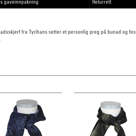
is gaveinnpakning
Returrett
unadsskjerf fra Tyrihans setter et personlig preg på bunad og fes
.