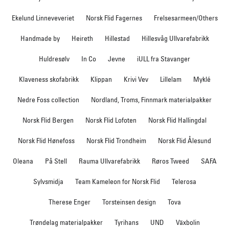
Ekelund Linneveveriet
Norsk Flid Fagernes
Frelsesarmeen/Others
Handmade by
Heireth
Hillestad
Hillesvåg Ullvarefabrikk
Huldresølv
In Co
Jevne
iULL fra Stavanger
Klaveness skofabrikk
Klippan
Krivi Vev
Lillelam
Myklé
Nedre Foss collection
Nordland, Troms, Finnmark materialpakker
Norsk Flid Bergen
Norsk Flid Lofoten
Norsk Flid Hallingdal
Norsk Flid Hønefoss
Norsk Flid Trondheim
Norsk Flid Ålesund
Oleana
På Stell
Rauma Ullvarefabrikk
Røros Tweed
SAFA
Sylvsmidja
Team Kameleon for Norsk Flid
Telerosa
Therese Enger
Torsteinsen design
Tova
Trøndelag materialpakker
Tyrihans
UND
Växbolin