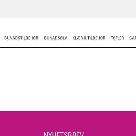
BUNADSTILBEHØR
BUNADSØLV
KLÆR & TILBEHØR
TØFLER
GAR
NYHETSBREV