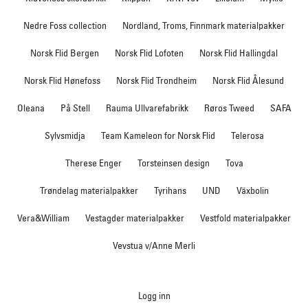
Nedre Foss collection
Nordland, Troms, Finnmark materialpakker
Norsk Flid Bergen
Norsk Flid Lofoten
Norsk Flid Hallingdal
Norsk Flid Hønefoss
Norsk Flid Trondheim
Norsk Flid Ålesund
Oleana
På Stell
Rauma Ullvarefabrikk
Røros Tweed
SAFA
Sylvsmidja
Team Kameleon for Norsk Flid
Telerosa
Therese Enger
Torsteinsen design
Tova
Trøndelag materialpakker
Tyrihans
UND
Växbolin
Vera&William
Vestagder materialpakker
Vestfold materialpakker
Vevstua v/Anne Merli
Logg inn