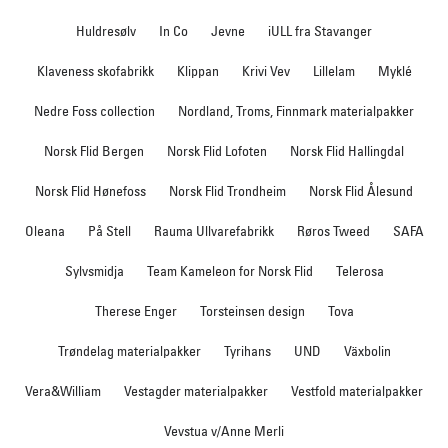
Huldresølv
In Co
Jevne
iULL fra Stavanger
Klaveness skofabrikk
Klippan
Krivi Vev
Lillelam
Myklé
Nedre Foss collection
Nordland, Troms, Finnmark materialpakker
Norsk Flid Bergen
Norsk Flid Lofoten
Norsk Flid Hallingdal
Norsk Flid Hønefoss
Norsk Flid Trondheim
Norsk Flid Ålesund
Oleana
På Stell
Rauma Ullvarefabrikk
Røros Tweed
SAFA
Sylvsmidja
Team Kameleon for Norsk Flid
Telerosa
Therese Enger
Torsteinsen design
Tova
Trøndelag materialpakker
Tyrihans
UND
Växbolin
Vera&William
Vestagder materialpakker
Vestfold materialpakker
Vevstua v/Anne Merli