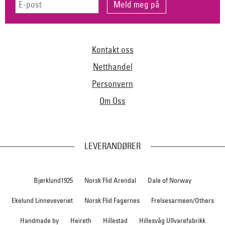
Kontakt oss
Netthandel
Personvern
Om Oss
LEVERANDØRER
Bjørklund1925
Norsk Flid Arendal
Dale of Norway
Ekelund Linneveveriet
Norsk Flid Fagernes
Frelsesarmeen/Others
Handmade by
Heireth
Hillestad
Hillesvåg Ullvarefabrikk