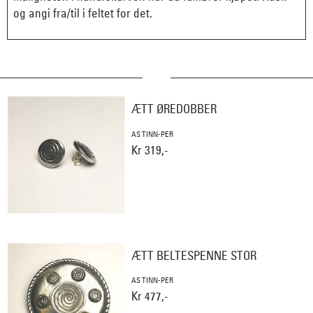
og angi fra/til i feltet for det.
ÆTT ØREDOBBER
AS TINN-PER
Kr 319,-
ÆTT BELTESPENNE STOR
AS TINN-PER
Kr 477,-