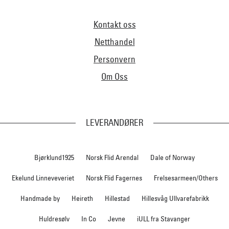
Kontakt oss
Netthandel
Personvern
Om Oss
LEVERANDØRER
Bjørklund1925
Norsk Flid Arendal
Dale of Norway
Ekelund Linneveveriet
Norsk Flid Fagernes
Frelsesarmeen/Others
Handmade by
Heireth
Hillestad
Hillesvåg Ullvarefabrikk
Huldresølv
In Co
Jevne
iULL fra Stavanger