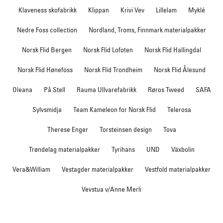
Klaveness skofabrikk
Klippan
Krivi Vev
Lillelam
Myklé
Nedre Foss collection
Nordland, Troms, Finnmark materialpakker
Norsk Flid Bergen
Norsk Flid Lofoten
Norsk Flid Hallingdal
Norsk Flid Hønefoss
Norsk Flid Trondheim
Norsk Flid Ålesund
Oleana
På Stell
Rauma Ullvarefabrikk
Røros Tweed
SAFA
Sylvsmidja
Team Kameleon for Norsk Flid
Telerosa
Therese Enger
Torsteinsen design
Tova
Trøndelag materialpakker
Tyrihans
UND
Växbolin
Vera&William
Vestagder materialpakker
Vestfold materialpakker
Vevstua v/Anne Merli