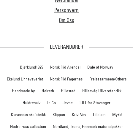
Personvern
Om Oss
LEVERANDØRER
Bjørklund1925
Norsk Flid Arendal
Dale of Norway
Ekelund Linneveveriet
Norsk Flid Fagernes
Frelsesarmeen/Others
Handmade by
Heireth
Hillestad
Hillesvåg Ullvarefabrikk
Huldresølv
In Co
Jevne
iULL fra Stavanger
Klaveness skofabrikk
Klippan
Krivi Vev
Lillelam
Myklé
Nedre Foss collection
Nordland, Troms, Finnmark materialpakker