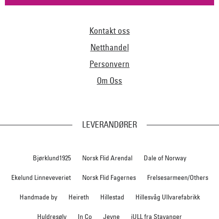
Kontakt oss
Netthandel
Personvern
Om Oss
LEVERANDØRER
Bjørklund1925
Norsk Flid Arendal
Dale of Norway
Ekelund Linneveveriet
Norsk Flid Fagernes
Frelsesarmeen/Others
Handmade by
Heireth
Hillestad
Hillesvåg Ullvarefabrikk
Huldresølv
In Co
Jevne
iULL fra Stavanger