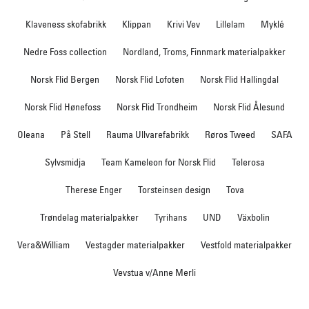
Klaveness skofabrikk
Klippan
Krivi Vev
Lillelam
Myklé
Nedre Foss collection
Nordland, Troms, Finnmark materialpakker
Norsk Flid Bergen
Norsk Flid Lofoten
Norsk Flid Hallingdal
Norsk Flid Hønefoss
Norsk Flid Trondheim
Norsk Flid Ålesund
Oleana
På Stell
Rauma Ullvarefabrikk
Røros Tweed
SAFA
Sylvsmidja
Team Kameleon for Norsk Flid
Telerosa
Therese Enger
Torsteinsen design
Tova
Trøndelag materialpakker
Tyrihans
UND
Växbolin
Vera&William
Vestagder materialpakker
Vestfold materialpakker
Vevstua v/Anne Merli