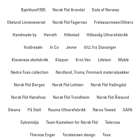
Bjørklund1925
Norsk Flid Arendal
Dale of Norway
Ekelund Linneveveriet
Norsk Flid Fagernes
Frelsesarmeen/Others
Handmade by
Heireth
Hillestad
Hillesvåg Ullvarefabrikk
Huldresølv
In Co
Jevne
iULL fra Stavanger
Klaveness skofabrikk
Klippan
Krivi Vev
Lillelam
Myklé
Nedre Foss collection
Nordland, Troms, Finnmark materialpakker
Norsk Flid Bergen
Norsk Flid Lofoten
Norsk Flid Hallingdal
Norsk Flid Hønefoss
Norsk Flid Trondheim
Norsk Flid Ålesund
Oleana
På Stell
Rauma Ullvarefabrikk
Røros Tweed
SAFA
Sylvsmidja
Team Kameleon for Norsk Flid
Telerosa
Therese Enger
Torsteinsen design
Tova