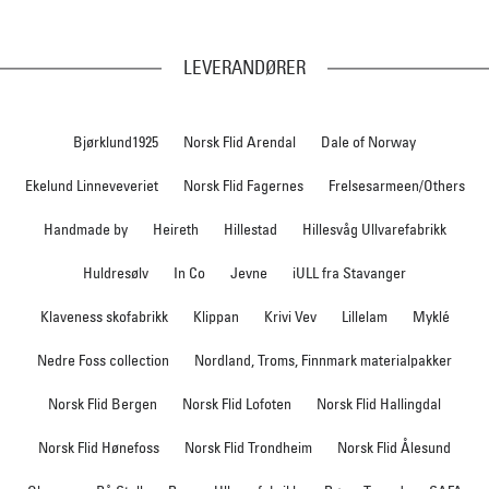
LEVERANDØRER
Bjørklund1925
Norsk Flid Arendal
Dale of Norway
Ekelund Linneveveriet
Norsk Flid Fagernes
Frelsesarmeen/Others
Handmade by
Heireth
Hillestad
Hillesvåg Ullvarefabrikk
Huldresølv
In Co
Jevne
iULL fra Stavanger
Klaveness skofabrikk
Klippan
Krivi Vev
Lillelam
Myklé
Nedre Foss collection
Nordland, Troms, Finnmark materialpakker
Norsk Flid Bergen
Norsk Flid Lofoten
Norsk Flid Hallingdal
Norsk Flid Hønefoss
Norsk Flid Trondheim
Norsk Flid Ålesund