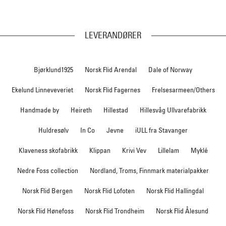
LEVERANDØRER
Bjørklund1925
Norsk Flid Arendal
Dale of Norway
Ekelund Linneveveriet
Norsk Flid Fagernes
Frelsesarmeen/Others
Handmade by
Heireth
Hillestad
Hillesvåg Ullvarefabrikk
Huldresølv
In Co
Jevne
iULL fra Stavanger
Klaveness skofabrikk
Klippan
Krivi Vev
Lillelam
Myklé
Nedre Foss collection
Nordland, Troms, Finnmark materialpakker
Norsk Flid Bergen
Norsk Flid Lofoten
Norsk Flid Hallingdal
Norsk Flid Hønefoss
Norsk Flid Trondheim
Norsk Flid Ålesund