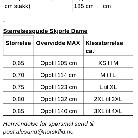
cm stakk)
185 cm
cm
Størrelsesguide Skjorte Dame
Størrelse
Overvidde MAX
Klesstørrelse
ca.
0,65
Opptil 105 cm
XS til M
0,70
Opptil 114 cm
M til L
0,75
Opptil 123 cm
L til XL
0,80
Opptil 132 cm
2XL til 3XL
0,85
Opptil 140 cm
3XL til 4XL
Henvendelse for spørsmål send til:
post.alesund@norskflid.no