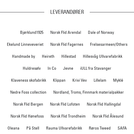
LEVERANDØRER
Bjørklund1925
Norsk Flid Arendal
Dale of Norway
Ekelund Linneveveriet
Norsk Flid Fagernes
Frelsesarmeen/Others
Handmade by
Heireth
Hillestad
Hillesvåg Ullvarefabrikk
Huldresølv
In Co
Jevne
iULL fra Stavanger
Klaveness skofabrikk
Klippan
Krivi Vev
Lillelam
Myklé
Nedre Foss collection
Nordland, Troms, Finnmark materialpakker
Norsk Flid Bergen
Norsk Flid Lofoten
Norsk Flid Hallingdal
Norsk Flid Hønefoss
Norsk Flid Trondheim
Norsk Flid Ålesund
Oleana
På Stell
Rauma Ullvarefabrikk
Røros Tweed
SAFA