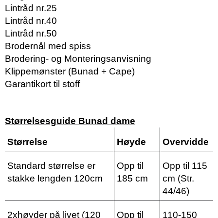
Lintråd nr.25
Lintråd nr.40
Lintråd nr.50
Brodernål med spiss
Brodering- og Monteringsanvisning
Klippemønster (Bunad + Cape)
Garantikort til stoff
Størrelsesguide Bunad dame
Størrelse
Høyde
Overvidde
Standard størrelse er
Opp til
Opp til 115
stakke lengden 120cm
185 cm
cm (Str.
44/46)
2xhøyder på livet (120
Opp til
110-150