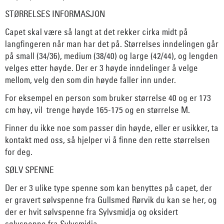
STØRRELSES INFORMASJON
Capet skal være så langt at det rekker cirka midt på
langfingeren når man har det på. Størrelses inndelingen går
på small (34/36), medium (38/40) og large (42/44), og lengden
velges etter høyde. Der er 3 høyde inndelinger å velge
mellom, velg den som din høyde faller inn under.
For eksempel en person som bruker størrelse 40 og er 173
cm høy, vil trenge høyde 165-175 og en størrelse M.
Finner du ikke noe som passer din høyde, eller er usikker, ta
kontakt med oss, så hjelper vi å finne den rette størrelsen
for deg.
SØLV SPENNE
Der er 3 ulike type spenne som kan benyttes på capet, der
er
gravert sølvspenne fra Gullsmed Rørvik du kan se her
, og
der er
hvit sølvspenne
fra Sylvsmidja og
oksidert
sølvspenne fra Sylvsmidja
.