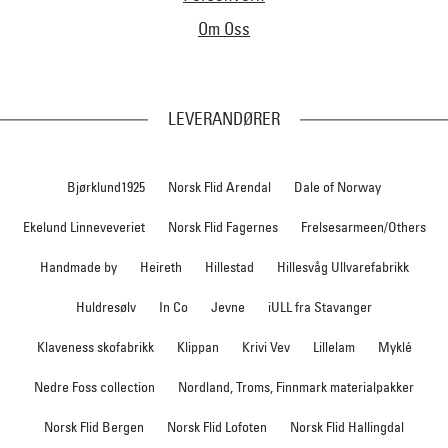
Om Oss
LEVERANDØRER
Bjørklund1925
Norsk Flid Arendal
Dale of Norway
Ekelund Linneveveriet
Norsk Flid Fagernes
Frelsesarmeen/Others
Handmade by
Heireth
Hillestad
Hillesvåg Ullvarefabrikk
Huldresølv
In Co
Jevne
iULL fra Stavanger
Klaveness skofabrikk
Klippan
Krivi Vev
Lillelam
Myklé
Nedre Foss collection
Nordland, Troms, Finnmark materialpakker
Norsk Flid Bergen
Norsk Flid Lofoten
Norsk Flid Hallingdal