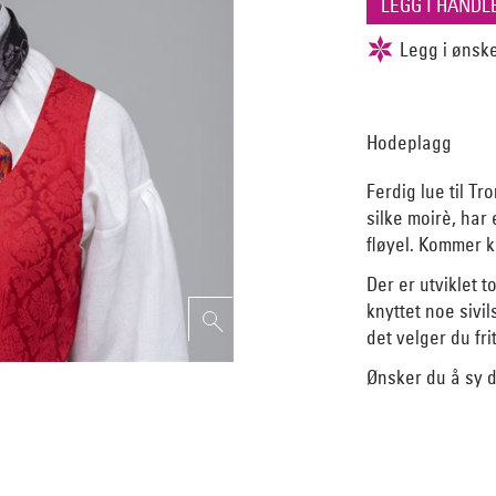
Hodeplagg
Ferdig lue til T
silke moirè, har
fløyel. Kommer k
Der er utviklet 
knyttet noe sivi
det velger du fri
Ønsker du å sy 