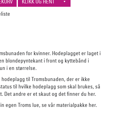
romsbunaden for kvinner. Hodeplagget er laget i
 en blondepyntekant i front og kyttebånd i
un i en størrelse.
to hodeplagg til Tromsbunaden, der er ikke
lstatus til hvilke hodeplagg som skal brukes, så
tt. Det andre er et skaut og
det finner du her
.
din egen Troms lue, se vår
materialpakke her
.