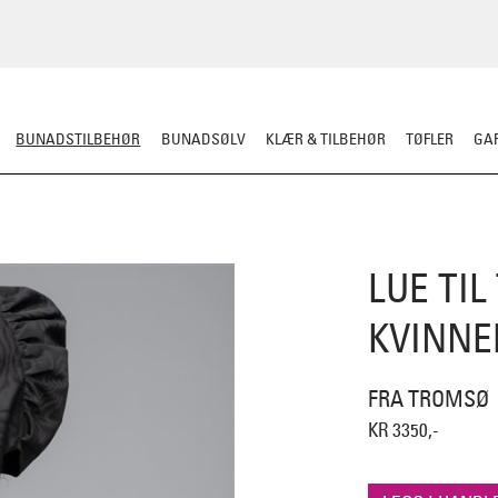
BUNADSTILBEHØR
BUNADSØLV
KLÆR & TILBEHØR
TØFLER
GAR
LER
SILKESJAL
OPPBEVARING
OVER BUNADEN
UNDER BUNADEN
LUE TI
KVINNE
FRA TROMSØ
KR 3350,-