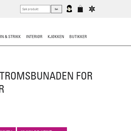
N & STRIKK
INTERIØR
KJØKKEN
BUTIKKER
KNIVER
VASK & STELL
L TROMSBUNADEN FOR
R