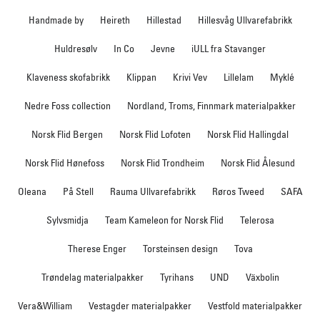
Handmade by
Heireth
Hillestad
Hillesvåg Ullvarefabrikk
Huldresølv
In Co
Jevne
iULL fra Stavanger
Klaveness skofabrikk
Klippan
Krivi Vev
Lillelam
Myklé
Nedre Foss collection
Nordland, Troms, Finnmark materialpakker
Norsk Flid Bergen
Norsk Flid Lofoten
Norsk Flid Hallingdal
Norsk Flid Hønefoss
Norsk Flid Trondheim
Norsk Flid Ålesund
Oleana
På Stell
Rauma Ullvarefabrikk
Røros Tweed
SAFA
Sylvsmidja
Team Kameleon for Norsk Flid
Telerosa
Therese Enger
Torsteinsen design
Tova
Trøndelag materialpakker
Tyrihans
UND
Växbolin
Vera&William
Vestagder materialpakker
Vestfold materialpakker