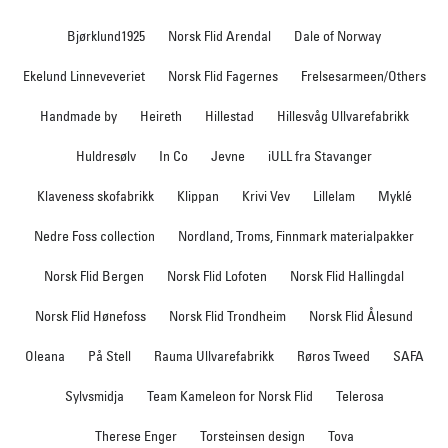
Bjørklund1925
Norsk Flid Arendal
Dale of Norway
Ekelund Linneveveriet
Norsk Flid Fagernes
Frelsesarmeen/Others
Handmade by
Heireth
Hillestad
Hillesvåg Ullvarefabrikk
Huldresølv
In Co
Jevne
iULL fra Stavanger
Klaveness skofabrikk
Klippan
Krivi Vev
Lillelam
Myklé
Nedre Foss collection
Nordland, Troms, Finnmark materialpakker
Norsk Flid Bergen
Norsk Flid Lofoten
Norsk Flid Hallingdal
Norsk Flid Hønefoss
Norsk Flid Trondheim
Norsk Flid Ålesund
Oleana
På Stell
Rauma Ullvarefabrikk
Røros Tweed
SAFA
Sylvsmidja
Team Kameleon for Norsk Flid
Telerosa
Therese Enger
Torsteinsen design
Tova