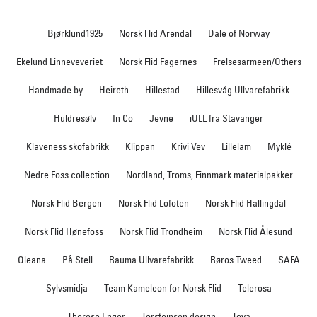
Bjørklund1925
Norsk Flid Arendal
Dale of Norway
Ekelund Linneveveriet
Norsk Flid Fagernes
Frelsesarmeen/Others
Handmade by
Heireth
Hillestad
Hillesvåg Ullvarefabrikk
Huldresølv
In Co
Jevne
iULL fra Stavanger
Klaveness skofabrikk
Klippan
Krivi Vev
Lillelam
Myklé
Nedre Foss collection
Nordland, Troms, Finnmark materialpakker
Norsk Flid Bergen
Norsk Flid Lofoten
Norsk Flid Hallingdal
Norsk Flid Hønefoss
Norsk Flid Trondheim
Norsk Flid Ålesund
Oleana
På Stell
Rauma Ullvarefabrikk
Røros Tweed
SAFA
Sylvsmidja
Team Kameleon for Norsk Flid
Telerosa
Therese Enger
Torsteinsen design
Tova