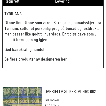
Returrett
Levering
TYRIHANS
Gi noe fint. Gi noe som varer. Silkesjal og bunadsskjerf fra
Tyrihans setter et personlig preg på bunad og festdrakt,
men passer like godt til hverdags. En tidløs gave som vil
bli tatt frem igjen og igjen.
God bærekraftig handel!
Se flere produkter av designeren her
GABRIELLA SILKESJAL 493-062
TYRIHANS AS
Kr 1439,-