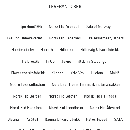
LEVERANDØRER
Bjørklund1925
Norsk Flid Arendal
Dale of Norway
Ekelund Linneveveriet
Norsk Flid Fagernes
Frelsesarmeen/Others
Handmade by
Heireth
Hillestad
Hillesvåg Ullvarefabrikk
Huldresølv
In Co
Jevne
iULL fra Stavanger
Klaveness skofabrikk
Klippan
Krivi Vev
Lillelam
Myklé
Nedre Foss collection
Nordland, Troms, Finnmark materialpakker
Norsk Flid Bergen
Norsk Flid Lofoten
Norsk Flid Hallingdal
Norsk Flid Hønefoss
Norsk Flid Trondheim
Norsk Flid Ålesund
Oleana
På Stell
Rauma Ullvarefabrikk
Røros Tweed
SAFA