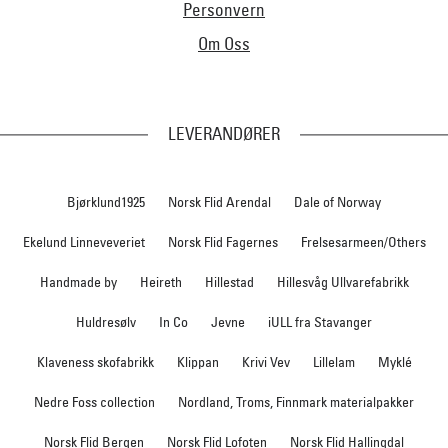
Personvern
Om Oss
LEVERANDØRER
Bjørklund1925
Norsk Flid Arendal
Dale of Norway
Ekelund Linneveveriet
Norsk Flid Fagernes
Frelsesarmeen/Others
Handmade by
Heireth
Hillestad
Hillesvåg Ullvarefabrikk
Huldresølv
In Co
Jevne
iULL fra Stavanger
Klaveness skofabrikk
Klippan
Krivi Vev
Lillelam
Myklé
Nedre Foss collection
Nordland, Troms, Finnmark materialpakker
Norsk Flid Bergen
Norsk Flid Lofoten
Norsk Flid Hallingdal