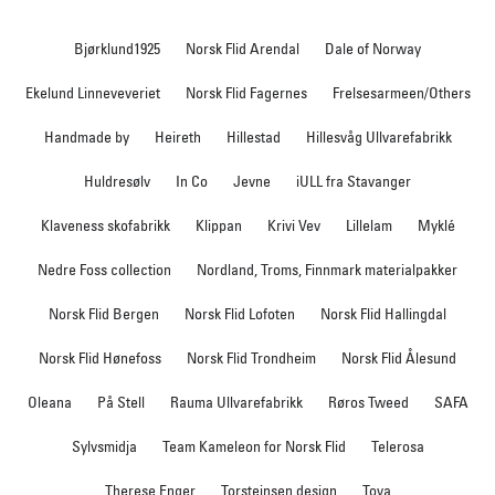
Bjørklund1925
Norsk Flid Arendal
Dale of Norway
Ekelund Linneveveriet
Norsk Flid Fagernes
Frelsesarmeen/Others
Handmade by
Heireth
Hillestad
Hillesvåg Ullvarefabrikk
Huldresølv
In Co
Jevne
iULL fra Stavanger
Klaveness skofabrikk
Klippan
Krivi Vev
Lillelam
Myklé
Nedre Foss collection
Nordland, Troms, Finnmark materialpakker
Norsk Flid Bergen
Norsk Flid Lofoten
Norsk Flid Hallingdal
Norsk Flid Hønefoss
Norsk Flid Trondheim
Norsk Flid Ålesund
Oleana
På Stell
Rauma Ullvarefabrikk
Røros Tweed
SAFA
Sylvsmidja
Team Kameleon for Norsk Flid
Telerosa
Therese Enger
Torsteinsen design
Tova