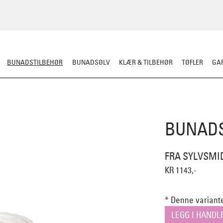
BUNADSTILBEHØR
BUNADSØLV
KLÆR & TILBEHØR
TØFLER
GAR
LER
SILKESJAL
OPPBEVARING
OVER BUNADEN
UNDER BUNADEN
BUNADS
FRA SYLVSMI
KR 1143,-
* Denne variante