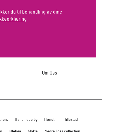
kker du til behandling av dine
kkeerklæring
Om Oss
thers
Handmade by
Heireth
Hillestad
ev
Lillelam
Myklé
Nedre Foss collection