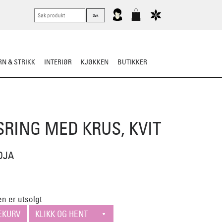
N & STRIKK
INTERIØR
KJØKKEN
BUTIKKER
KNIVER
VASK & STELL
RING MED KRUS, KVIT
DJA
n er utsolgt