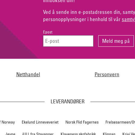
innboksen din!
Ved å sende inn e-postadressen din, samty
personopplysninger i henhold til vår
samty
Epost
Netthandel
Personvern
LEVERANDØRER
f Norway
Ekelund Linneveveriet
Norsk Flid Fagernes
Frelsesarmeen/O
Jevne
iULL fra Stavanger
Klaveness skofabrikk
Klippan
Krivi V