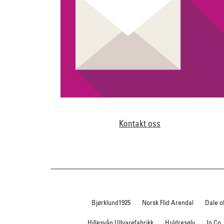
Kontakt oss
Bjørklund1925
Norsk Flid Arendal
Dale o
Hillesvåg Ullvarefabrikk
Huldresølv
In Co