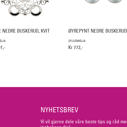
E NEDRE BUSKERUD, KVIT
ØYREPYNT NEDRE BUSKERUD,
IDJA
SYLVSMIDJA
1,-
Kr 772,-
NYHETSBREV
Vi vil gjerne dele våre beste tips og råd me