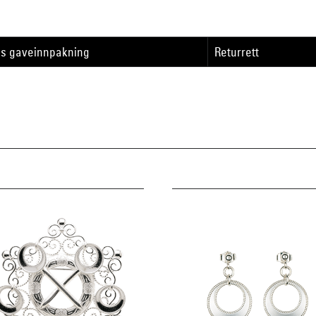
is gaveinnpakning
Returrett