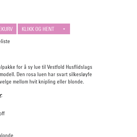
pakke for å sy lue til Vestfold Husflidslags
odell. Den rosa luen har svart silkesløyfe
elge mellom hvit knipling eller blonde.
r
:
off
 blonde