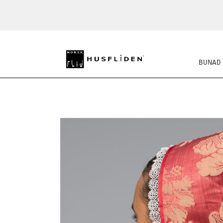
BUNAD
SKO
BUNADSKJORTE/SE