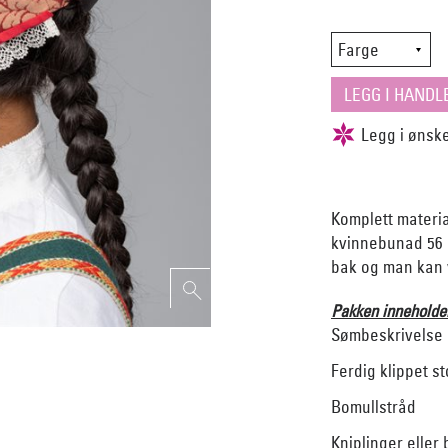
Komplett material
kvinnebunad 56 m
bak og man kan v
Pakken inneholde
Sømbeskrivelse
Ferdig klippet st
Bomullstråd
Kniplinger eller