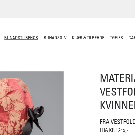
BUNADSTILBEHØR
BUNADSØLV
KLÆR & TILBEHØR
TØFLER
GAR
LER
SILKESJAL
OPPBEVARING
OVER BUNADEN
UNDER BUNADEN
MATERI
VESTFO
KVINNE
FRA VESTFOL
FRA KR 1245,-