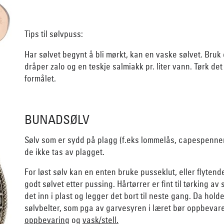
Tips til sølvpuss:
Har sølvet begynt å bli mørkt, kan en vaske sølvet. Bruk
dråper zalo og en teskje salmiakk pr. liter vann. Tørk det 
formålet.
BUNADSØLV
Sølv som er sydd på plagg (f.eks lommelås, capespenn
de ikke tas av plagget.
For løst sølv kan en enten bruke pusseklut, eller flyte
godt sølvet etter pussing. Hårtørrer er fint til tørking av 
det inn i plast og legger det bort til neste gang. Da holde
sølvbelter, som pga av garvesyren i læret bør oppbevares 
oppbevaring
og
vask/stell.