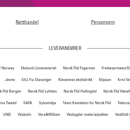
Netthandel
Personvern
LEVERANDØRER
f Norway
Ekelund Linneveveriet
Norsk Flid Fagernes
Frelsesarmeen/O
Jevne
iULL fra Stavanger
Klaveness skofabrikk
Klippan
Krivi V
k Flid Bergen
Norsk Flid Lofoten
Norsk Flid Hallingdal
Norsk Flid Høne
ros Tweed
SAFA
Sylvsmidja
Team Kameleon for Norsk Flid
Teleros
UND
Växbolin
Vera&William
Vestagder materialpakker
Vestfold