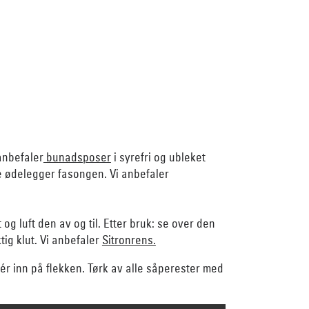
anbefaler
bunadsposer
i syrefri og ubleket
e ødelegger fasongen. Vi anbefaler
g luft den av og til. Etter bruk: se over den
tig klut. Vi anbefaler
Sitronrens.
ér inn på flekken. Tørk av alle såperester med