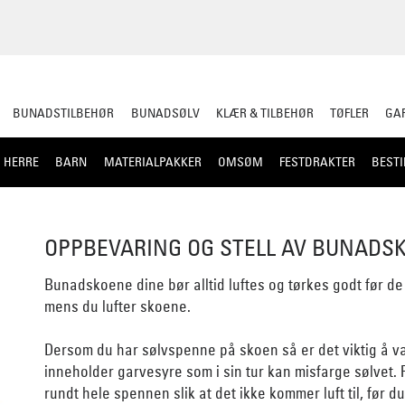
BUNADSTILBEHØR
BUNADSØLV
KLÆR & TILBEHØR
TØFLER
GAR
HERRE
BARN
MATERIALPAKKER
OMSØM
FESTDRAKTER
BESTI
OPPBEVARING OG STELL AV BUNADS
Bunadskoene dine bør alltid luftes og tørkes godt før de
mens du lufter skoene.
Dersom du har sølvspenne på skoen så er det viktig å væ
inneholder garvesyre som i sin tur kan misfarge sølvet. 
rundt hele spennen slik at det ikke kommer luft til, før 