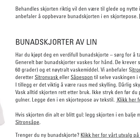
Behandles skjorten riktig vil den være til glede og nytte 
anbefaler å oppbevare bunadskjorten i en skjortepose.
BUNADSKJORTER AV LIN
Har du kjøpt deg en verdifull bunadskjorte – sørg for å 
Generelt bør bunadskjorter vaskes for hånd. De krever 
60 grader) og et nøytralt vaskemiddel. Vi anbefaler S
itr
deretter
Sitronvask
eller
Såpespon
til selve vaskingen i
I tillegg er det viktig å være raus med skylling. Dårlig skyl
Vask alltid skjorten rett etter bruk. Ikke stryk den før du
gulner. Legge den i en skjortepose av tekstil.
Klikk her 
Hvis skjorten din alt er blitt gul: legg skjorten i en bal
Sitronsåpe
.
Trenger du ny bunadskjorte?
Klikk her for vårt utvalg på