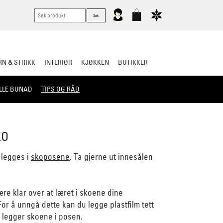
N & STRIKK
INTERIØR
KJØKKEN
BUTIKKER
LLE BUNAD
TIPS OG RÅD
KO
 legges i
skoposene
. Ta gjerne ut innesålen
re klar over at læret i skoene dine
For å unngå dette kan du legge plastfilm tett
du legger skoene i posen.