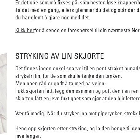
Er det noe som må fikses på, som nesten løse knapper/h
Ta det med en gang, ellers glemmer du det og står der 
du har glemt å gjøre noe med det.
Klikk her
for å sende en forespørsel til din nærmeste Nor
STRYKING AV LIN SKJORTE
Det finnes ingen enkel snarvei til en pent strøket bunad
strykefri lin, for de som skulle tenke den tanken.
Men noen råd er godt å ta med på veien:
Fukt skjorten lett, legg den sammen og putt den i en ren 
skjorten fått en jevn fuktighet som gjør at den blir letter
Vær tålmodig! Når du stryker inn mot piperynker, strekk li
Heng opp skjorten etter stryking, og la den henge til den 
mye lenger.