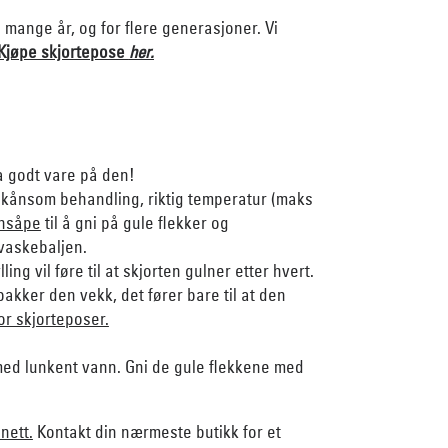
i mange år, og for flere generasjoner. Vi
Kjøpe skjortepose
her.
ta godt vare på den!
skånsom behandling, riktig temperatur (maks
onsåpe
til å gni på gule flekker og
 vaskebaljen.
ling vil føre til at skjorten gulner etter hvert.
 pakker den vekk, det fører bare til at den
for skjorteposer.
je med lunkent vann. Gni de gule flekkene med
 nett.
Kontakt din nærmeste butikk for et