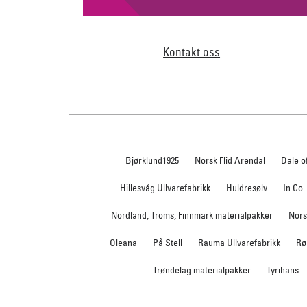
Kontakt oss
Bjørklund1925
Norsk Flid Arendal
Dale o
Hillesvåg Ullvarefabrikk
Huldresølv
In Co
Nordland, Troms, Finnmark materialpakker
Nors
Oleana
På Stell
Rauma Ullvarefabrikk
Rø
Trøndelag materialpakker
Tyrihans