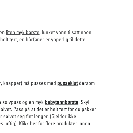
 en
liten myk børste
, lunket vann tilsatt noen
helt tørt, en hårføner er ypperlig til dette
er, knapper) må pusses med
pusseklut
dersom
nde sølvpuss og en myk
babytannbørste
. Skyll
sølvet. Pass på at det er helt tørt før du pakker
r sølvet seg fint lenger. (Gjelder ikke
luftig). Klikk her for flere produkter innen