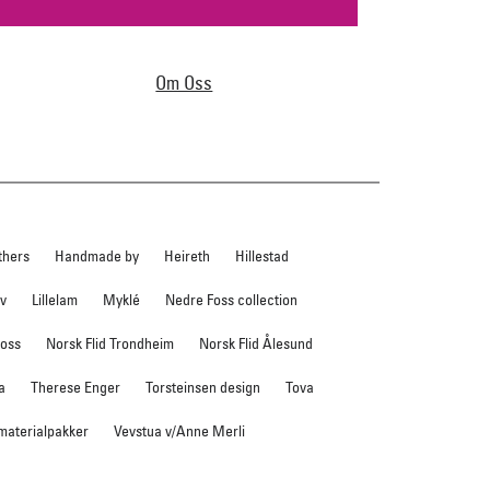
Om Oss
thers
Handmade by
Heireth
Hillestad
ev
Lillelam
Myklé
Nedre Foss collection
foss
Norsk Flid Trondheim
Norsk Flid Ålesund
a
Therese Enger
Torsteinsen design
Tova
 materialpakker
Vevstua v/Anne Merli