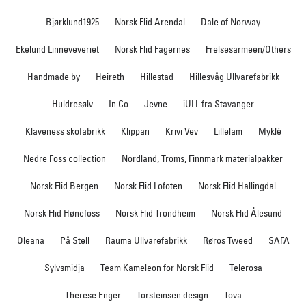
Bjørklund1925
Norsk Flid Arendal
Dale of Norway
Ekelund Linneveveriet
Norsk Flid Fagernes
Frelsesarmeen/Others
Handmade by
Heireth
Hillestad
Hillesvåg Ullvarefabrikk
Huldresølv
In Co
Jevne
iULL fra Stavanger
Klaveness skofabrikk
Klippan
Krivi Vev
Lillelam
Myklé
Nedre Foss collection
Nordland, Troms, Finnmark materialpakker
Norsk Flid Bergen
Norsk Flid Lofoten
Norsk Flid Hallingdal
Norsk Flid Hønefoss
Norsk Flid Trondheim
Norsk Flid Ålesund
Oleana
På Stell
Rauma Ullvarefabrikk
Røros Tweed
SAFA
Sylvsmidja
Team Kameleon for Norsk Flid
Telerosa
Therese Enger
Torsteinsen design
Tova