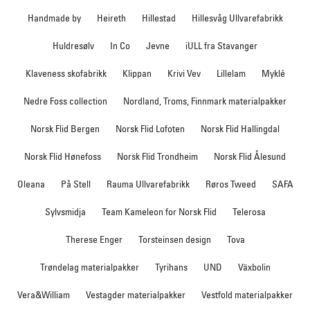
Handmade by
Heireth
Hillestad
Hillesvåg Ullvarefabrikk
Huldresølv
In Co
Jevne
iULL fra Stavanger
Klaveness skofabrikk
Klippan
Krivi Vev
Lillelam
Myklé
Nedre Foss collection
Nordland, Troms, Finnmark materialpakker
Norsk Flid Bergen
Norsk Flid Lofoten
Norsk Flid Hallingdal
Norsk Flid Hønefoss
Norsk Flid Trondheim
Norsk Flid Ålesund
Oleana
På Stell
Rauma Ullvarefabrikk
Røros Tweed
SAFA
Sylvsmidja
Team Kameleon for Norsk Flid
Telerosa
Therese Enger
Torsteinsen design
Tova
Trøndelag materialpakker
Tyrihans
UND
Växbolin
Vera&William
Vestagder materialpakker
Vestfold materialpakker