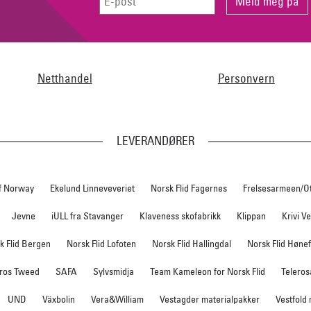
Netthandel
Personvern
LEVERANDØRER
f Norway
Ekelund Linneveveriet
Norsk Flid Fagernes
Frelsesarmeen/O
Jevne
iULL fra Stavanger
Klaveness skofabrikk
Klippan
Krivi V
k Flid Bergen
Norsk Flid Lofoten
Norsk Flid Hallingdal
Norsk Flid Høne
ros Tweed
SAFA
Sylvsmidja
Team Kameleon for Norsk Flid
Teleros
UND
Växbolin
Vera&William
Vestagder materialpakker
Vestfold