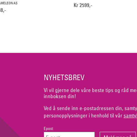
AMELEON AS
Kr 2599,-
8,-
NYHETSBREV
Vi vil gjerne dele våre beste tips og råd me
innboksen din!
Ved å sende inn e-postadressen din, samty
personopplysninger i henhold til vår
samty
Epost