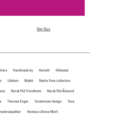
Om Oss
thers
Handmade by
Heireth
Hillestad
ev
Lillelam
Myklé
Nedre Foss collection
foss
Norsk Flid Trondheim
Norsk Flid Ålesund
a
Therese Enger
Torsteinsen design
Tova
 materialpakker
Vevstua v/Anne Merli