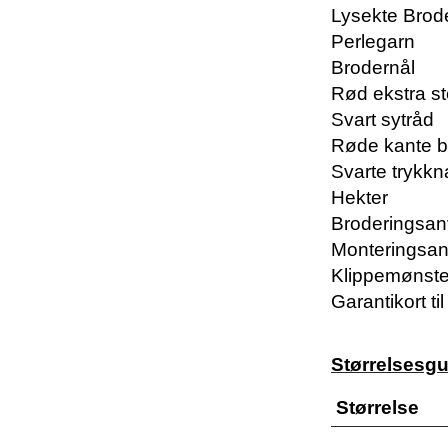
Lysekte Brod
Perlegarn
Brodernål
Rød ekstra st
Svart sytråd
Røde kante 
Svarte trykk
Hekter
Broderingsan
Monteringsan
Klippemønst
Garantikort til
Størrelsesg
Størrelse