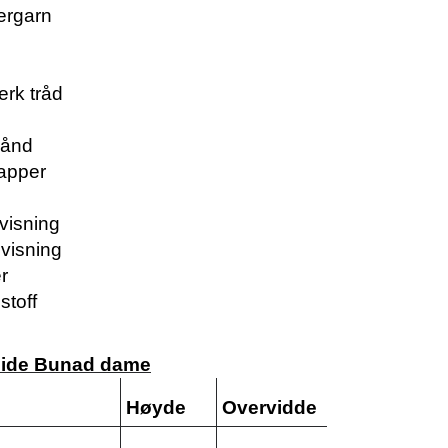
ergarn
erk tråd
bånd
napper
visning
visning
er
 stoff
uide Bunad dame
Høyde
Overvidde