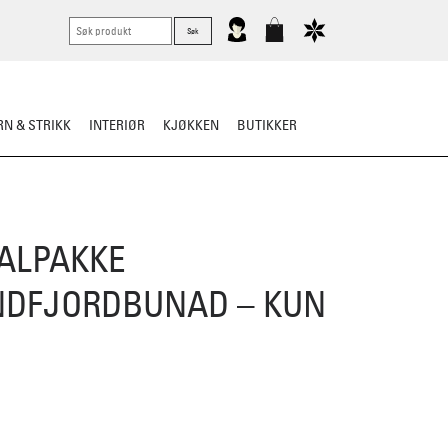
N & STRIKK
INTERIØR
KJØKKEN
BUTIKKER
KNIVER
VASK & STELL
ALPAKKE
DFJORDBUNAD – KUN