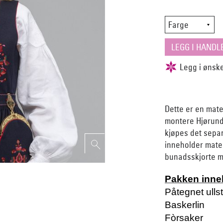
Dette er en mate
montere Hjørund
kjøpes det separ
inneholder mate
bunadsskjorte m
Pakken inne
Påtegnet ulls
Baskerlin
Fòrsaker