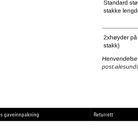
Standard stø
stakke leng
2xhøyder på 
stakk)
Henvendelse f
post.alesund
is gaveinnpakning
Returrett