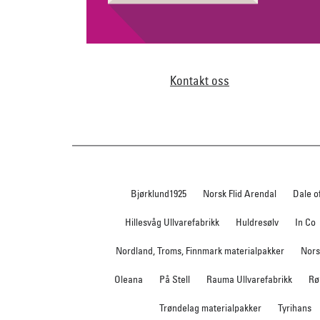
Kontakt oss
Bjørklund1925
Norsk Flid Arendal
Dale o
Hillesvåg Ullvarefabrikk
Huldresølv
In Co
Nordland, Troms, Finnmark materialpakker
Nors
Oleana
På Stell
Rauma Ullvarefabrikk
Rø
Trøndelag materialpakker
Tyrihans