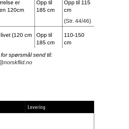
rrelse er
Opp til
Opp til 115
den 120cm
185 cm
cm
(Str. 44/46)
livet (120 cm
Opp til
110-150
185 cm
cm
or spørsmål send til:
@norskflid.no
Levering