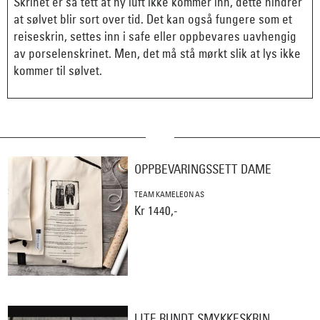
Skrinet er så tett at ny luft ikke kommer inn, dette hindrer
at sølvet blir sort over tid. Det kan også fungere som et
reiseskrin, settes inn i safe eller oppbevares uavhengig
av porselenskrinet. Men, det må stå mørkt slik at lys ikke
kommer til sølvet.
OPPBEVARINGSSETT DAME
TEAM KAMELEON AS
Kr 1440,-
LITE RUNDT SMYKKESKRIN