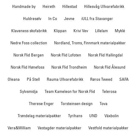
Handmade by
Heireth
Hillestad
Hillesvåg Ullvarefabrikk
Huldresølv
In Co
Jevne
iULL fra Stavanger
Klaveness skofabrikk
Klippan
Krivi Vev
Lillelam
Myklé
Nedre Foss collection
Nordland, Troms, Finnmark materialpakker
Norsk Flid Bergen
Norsk Flid Lofoten
Norsk Flid Hallingdal
Norsk Flid Hønefoss
Norsk Flid Trondheim
Norsk Flid Ålesund
Oleana
På Stell
Rauma Ullvarefabrikk
Røros Tweed
SAFA
Sylvsmidja
Team Kameleon for Norsk Flid
Telerosa
Therese Enger
Torsteinsen design
Tova
Trøndelag materialpakker
Tyrihans
UND
Växbolin
Vera&William
Vestagder materialpakker
Vestfold materialpakker