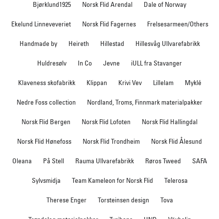
Bjørklund1925
Norsk Flid Arendal
Dale of Norway
Ekelund Linneveveriet
Norsk Flid Fagernes
Frelsesarmeen/Others
Handmade by
Heireth
Hillestad
Hillesvåg Ullvarefabrikk
Huldresølv
In Co
Jevne
iULL fra Stavanger
Klaveness skofabrikk
Klippan
Krivi Vev
Lillelam
Myklé
Nedre Foss collection
Nordland, Troms, Finnmark materialpakker
Norsk Flid Bergen
Norsk Flid Lofoten
Norsk Flid Hallingdal
Norsk Flid Hønefoss
Norsk Flid Trondheim
Norsk Flid Ålesund
Oleana
På Stell
Rauma Ullvarefabrikk
Røros Tweed
SAFA
Sylvsmidja
Team Kameleon for Norsk Flid
Telerosa
Therese Enger
Torsteinsen design
Tova