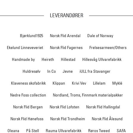
LEVERANDØRER
Bjørklund1925
Norsk Flid Arendal
Dale of Norway
Ekelund Linneveveriet
Norsk Flid Fagernes
Frelsesarmeen/Others
Handmade by
Heireth
Hillestad
Hillesvåg Ullvarefabrikk
Huldresølv
In Co
Jevne
iULL fra Stavanger
Klaveness skofabrikk
Klippan
Krivi Vev
Lillelam
Myklé
Nedre Foss collection
Nordland, Troms, Finnmark materialpakker
Norsk Flid Bergen
Norsk Flid Lofoten
Norsk Flid Hallingdal
Norsk Flid Hønefoss
Norsk Flid Trondheim
Norsk Flid Ålesund
Oleana
På Stell
Rauma Ullvarefabrikk
Røros Tweed
SAFA