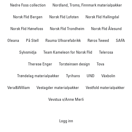
Nedre Foss collection
Nordland, Troms, Finnmark materialpakker
Norsk Flid Bergen
Norsk Flid Lofoten
Norsk Flid Hallingdal
Norsk Flid Hønefoss
Norsk Flid Trondheim
Norsk Flid Ålesund
Oleana
På Stell
Rauma Ullvarefabrikk
Røros Tweed
SAFA
Sylvsmidja
Team Kameleon for Norsk Flid
Telerosa
Therese Enger
Torsteinsen design
Tova
Trøndelag materialpakker
Tyrihans
UND
Växbolin
Vera&William
Vestagder materialpakker
Vestfold materialpakker
Vevstua v/Anne Merli
Logg inn