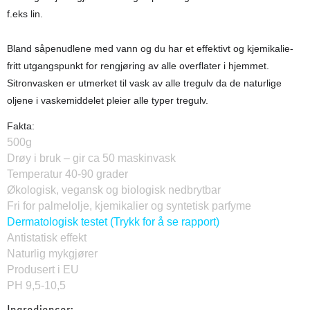
f.eks lin.
Bland såpenudlene med vann og du har et effektivt og kjemikalie-
fritt utgangspunkt for rengjøring av alle overflater i hjemmet.
Sitronvasken er utmerket til vask av alle tregulv da de naturlige
oljene i vaskemiddelet pleier alle typer tregulv.
Fakta:
500g
Drøy i bruk – gir ca
50
maskinvask
Temperatur 40-90 grader
Økologisk, vegansk og biologisk nedbrytbar
Fri for palmelolje, kjemikalier og syntetisk parfyme
Dermatologisk testet (Trykk for å se rapport)
Antistatisk effekt
Naturlig mykgjører
Produsert i EU
PH 9,5-10,5
Ingredienser: