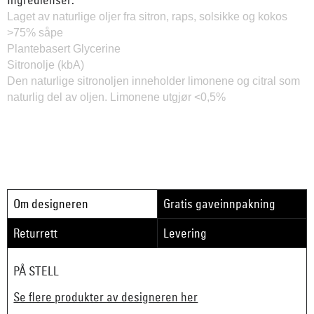
Laget av naturlige oljer fra sitron, raps, solsikke og kokos
>75% såpe
Plantebasert Glycerine
Sitronolje (kbA)
Den naturlige sitronoljen inneholder limonene og citral som
naturlig del av oljen. Limonene utgjør <0,5%
Om designeren
Gratis gaveinnpakning
Returrett
Levering
PÅ STELL
Se flere produkter av designeren her