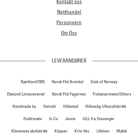
Kontakt oss
Netthandel
Personvern
Om Oss
LEVERANDØRER
Bjørklund1925
Norsk Flid Arendal
Dale of Norway
Ekelund Linneveveriet
Norsk Flid Fagernes
Frelsesarmeen/Others
Handmade by
Heireth
Hillestad
Hillesvåg Ullvarefabrikk
Huldresølv
In Co
Jevne
iULL fra Stavanger
Klaveness skofabrikk
Klippan
Krivi Vev
Lillelam
Myklé