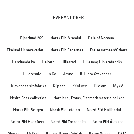
LEVERANDØRER
Bjørklund1925
Norsk Flid Arendal
Dale of Norway
Ekelund Linneveveriet
Norsk Flid Fagernes
Frelsesarmeen/Others
Handmade by
Heireth
Hillestad
Hillesvåg Ullvarefabrikk
Huldresølv
In Co
Jevne
iULL fra Stavanger
Klaveness skofabrikk
Klippan
Krivi Vev
Lillelam
Myklé
Nedre Foss collection
Nordland, Troms, Finnmark materialpakker
Norsk Flid Bergen
Norsk Flid Lofoten
Norsk Flid Hallingdal
Norsk Flid Hønefoss
Norsk Flid Trondheim
Norsk Flid Ålesund
Oleana
På Stell
Rauma Ullvarefabrikk
Røros Tweed
SAFA