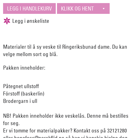
Materialer til å sy veske til Ringeriksbunad dame. Du kan
velge mellom sort og blå.
Pakken inneholder:
Påtegnet ullstoff
Fórstoff (baskerlin)
Brodergarn i ull
NB! Pakken inneholder ikke veskelås. Denne må bestilles
for seg.
Er vi tomme for materialpakker? Kontakt oss på 32121280
eller honefoss@norskflid.no så kan vi kanskje hjelpe deg.