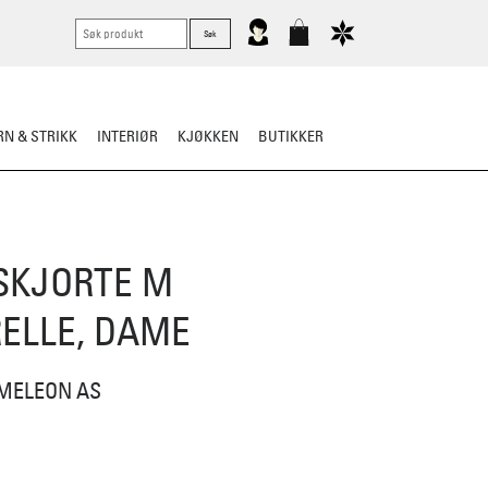
N & STRIKK
INTERIØR
KJØKKEN
BUTIKKER
KNIVER
VASK & STELL
SKJORTE M
ELLE, DAME
MELEON AS