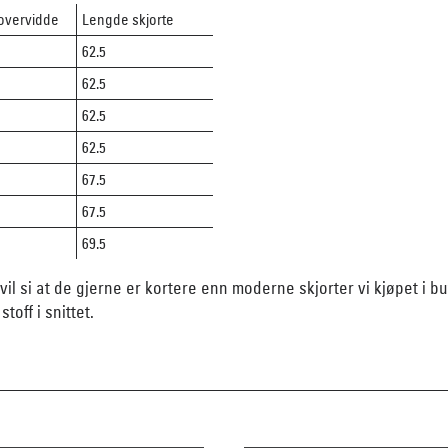
 overvidde
Lengde skjorte
5
62.5
5
62.5
5
62.5
62.5
67.5
5
67.5
69.5
il si at de gjerne er kortere enn moderne skjorter vi kjøpet i buti
toff i snittet.