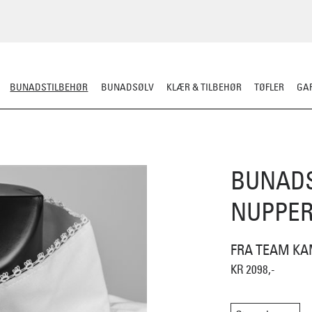
BUNADSTILBEHØR
BUNADSØLV
KLÆR & TILBEHØR
TØFLER
GAR
LER
SILKESJAL
OPPBEVARING
OVER BUNADEN
UNDER BUNADEN
BUNAD
NUPPER
FRA TEAM KA
KR 2098,-