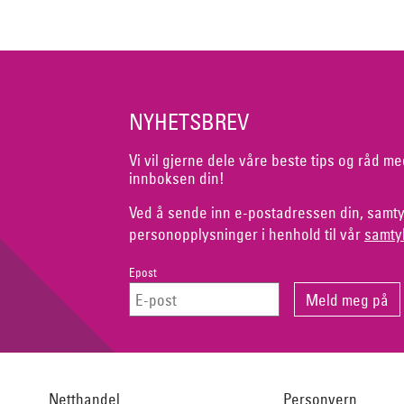
NYHETSBREV
Vi vil gjerne dele våre beste tips og råd me
innboksen din!
Ved å sende inn e-postadressen din, samty
personopplysninger i henhold til vår
samty
Epost
Netthandel
Personvern