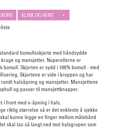
tt standard bomullsskjorte med håndsydde
 krage og mansjetter. Nuperellerne er
 bomull. Skjorten er sydd i 100% bomull - med
ifisering. Skjortene er vide i kroppen og har
r rundt halsåpning og mansjetter. Mansjettene
phull og passer til mansjettknapper.
t i front med v-åpning i hals.
ge riktig størrelse så er det enkleste å sjekke
 skal kunne legge en finger mellom målebånd
let skal tas så langt ned mot halsgropen som