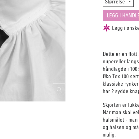
Dette er en flo
nupereller langs
håndlagde i 100%
Øko Tex 100 sert
klassiske rynke
har 2 sydde knap
Skjorten er lukke
Når man skal vel
halsmålet - man
og halsen og må
mulig.