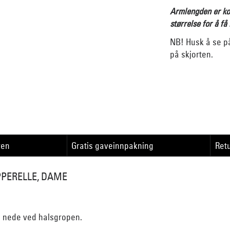
Armlengden er kor
størrelse for å få
NB! Husk å se på
på skjorten.
ren
Gratis gaveinnpakning
Retu
PERELLE, DAME
n nede ved halsgropen.