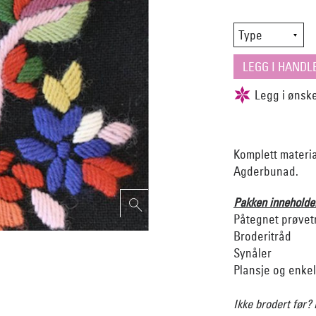
Komplett materia
Agderbunad.
Pakken inneholde
Påtegnet prøvet
Broderitråd
Synåler
Plansje og enke
Ikke brodert før? 