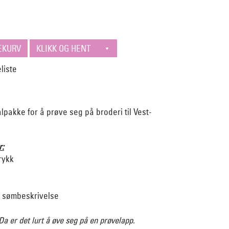
lpakke for å prøve seg på broderi til Vest-
r:
rykk
l sømbeskrivelse
Da er det lurt å øve seg på en prøvelapp.