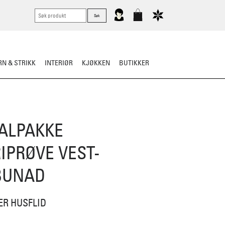
N & STRIKK
INTERIØR
KJØKKEN
BUTIKKER
KNIVER
VASK & STELL
ALPAKKE
IPRØVE VEST-
BUNAD
ER HUSFLID