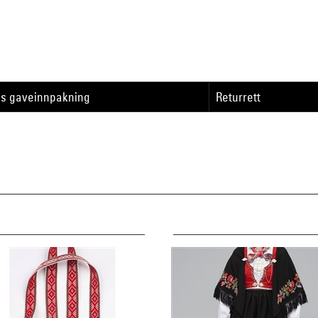
is gaveinnpakning
Returrett