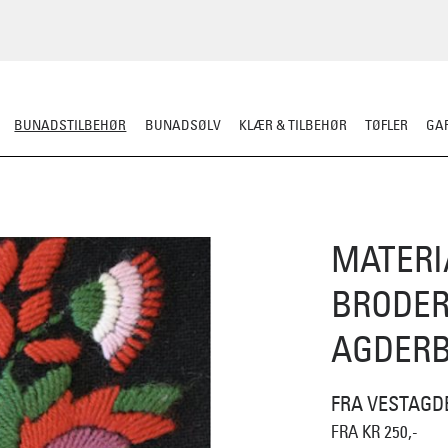
BUNADSTILBEHØR
BUNADSØLV
KLÆR & TILBEHØR
TØFLER
GAR
LER
SILKESJAL
OPPBEVARING
OVER BUNADEN
UNDER BUNADEN
MATERI
BRODER
AGDER
FRA VESTAGD
FRA KR 250,-