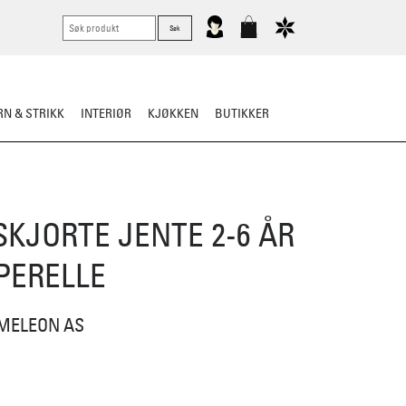
N & STRIKK
INTERIØR
KJØKKEN
BUTIKKER
KNIVER
VASK & STELL
KJORTE JENTE 2-6 ÅR
PERELLE
MELEON AS