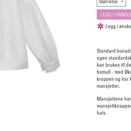
Standard bunadskj
egen standardsk
kan brukes til d
bomull - med Øko 
kroppen og har 
mansjetter.
Mansjettene har
mansjettknapper.
hals.