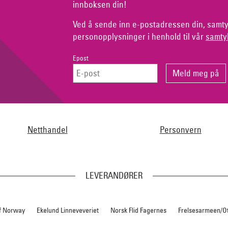
innboksen din!
Ved å sende inn e-postadressen din, samty
personopplysninger i henhold til vår
samty
Epost
Netthandel
Personvern
LEVERANDØRER
f Norway
Ekelund Linneveveriet
Norsk Flid Fagernes
Frelsesarmeen/O