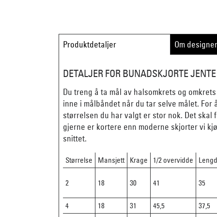
Produktdetaljer
Om designe
DETALJER FOR BUNADSKJORTE JENTE 
Du treng å ta mål av halsomkrets og omkrets 
inne i målbåndet når du tar selve målet. For å
størrelsen du har valgt er stor nok. Det skal 
gjerne er kortere enn moderne skjorter vi kjøpe
snittet.
Størrelse
Mansjett
Krage
1/2 overvidde
Lengd
18
30
41
35
2
4
18
31
45,5
37,5