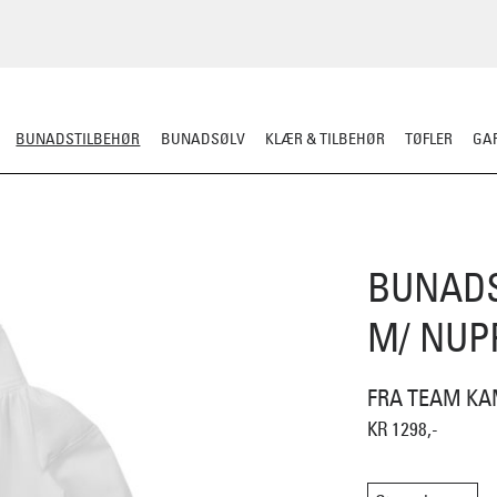
BUNADSTILBEHØR
BUNADSØLV
KLÆR & TILBEHØR
TØFLER
GAR
LER
SILKESJAL
OPPBEVARING
OVER BUNADEN
UNDER BUNADEN
BUNADS
M/ NUP
FRA TEAM KA
KR 1298,-