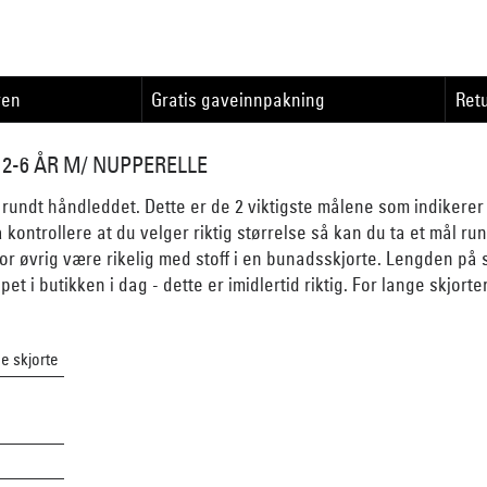
ren
Gratis gaveinnpakning
Retu
2-6 ÅR M/ NUPPERELLE
rundt håndleddet. Dette er de 2 viktigste målene som indikerer 
 kontrollere at du velger riktig størrelse så kan du ta et mål ru
for øvrig være rikelig med stoff i en bunadsskjorte. Lengden på skj
t i butikken i dag - dette er imidlertid riktig. For lange skjorter 
e skjorte