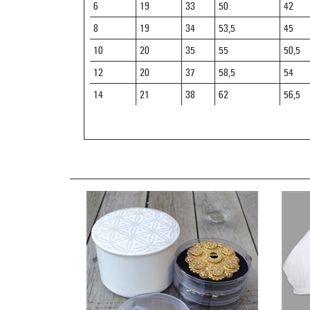
6
19
33
50
42
8
19
34
53,5
45
10
20
35
55
50,5
12
20
37
58,5
54
14
21
38
62
56,5