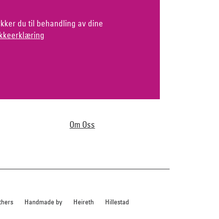
kker du til behandling av dine
kkeerklæring
Om Oss
thers
Handmade by
Heireth
Hillestad