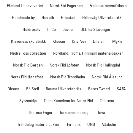
Ekelund Linneveveriet
Norsk Flid Fagernes
Frelsesarmeen/Others
Handmade by
Heireth
Hillestad
Hillesvåg Ullvarefabrikk
Huldresølv
In Co
Jevne
iULL fra Stavanger
Klaveness skofabrikk
Klippan
Krivi Vev
Lillelam
Myklé
Nedre Foss collection
Nordland, Troms, Finnmark materialpakker
Norsk Flid Bergen
Norsk Flid Lofoten
Norsk Flid Hallingdal
Norsk Flid Hønefoss
Norsk Flid Trondheim
Norsk Flid Ålesund
Oleana
På Stell
Rauma Ullvarefabrikk
Røros Tweed
SAFA
Sylvsmidja
Team Kameleon for Norsk Flid
Telerosa
Therese Enger
Torsteinsen design
Tova
Trøndelag materialpakker
Tyrihans
UND
Växbolin