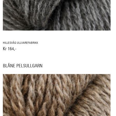
HILLESVÅG ULLVAREFABRIKK
Kr 164,-
BLÅNE PELSULLGARN