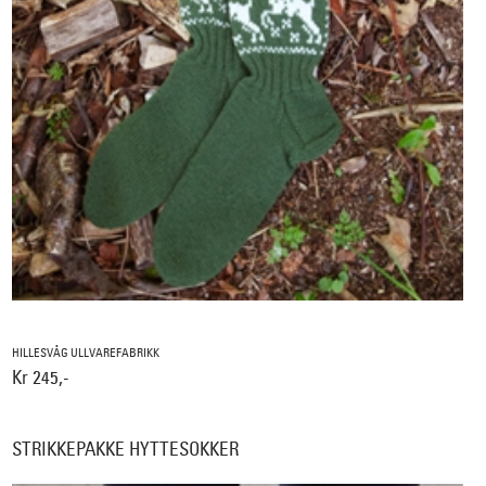
HILLESVÅG ULLVAREFABRIKK
Kr 245,-
STRIKKEPAKKE HYTTESOKKER