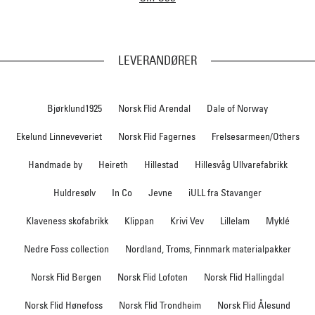
LEVERANDØRER
Bjørklund1925
Norsk Flid Arendal
Dale of Norway
Ekelund Linneveveriet
Norsk Flid Fagernes
Frelsesarmeen/Others
Handmade by
Heireth
Hillestad
Hillesvåg Ullvarefabrikk
Huldresølv
In Co
Jevne
iULL fra Stavanger
Klaveness skofabrikk
Klippan
Krivi Vev
Lillelam
Myklé
Nedre Foss collection
Nordland, Troms, Finnmark materialpakker
Norsk Flid Bergen
Norsk Flid Lofoten
Norsk Flid Hallingdal
Norsk Flid Hønefoss
Norsk Flid Trondheim
Norsk Flid Ålesund